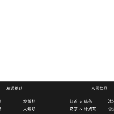
精選餐點
京園飲品
類
炒飯類
紅茶 & 綠茶
冰
菜
火鍋類
奶茶 & 綠奶茶
雪