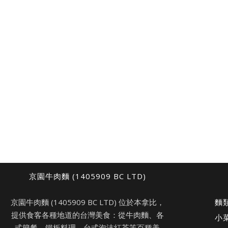
京園牛肉麵 (1405909 BC LTD)
京園牛肉麵 (1405909 BC LTD) 位於本拿比，
麵
提供食客各種地道的台灣美食：從牛肉麵、各
小
式簡餐、鐵板料理、台式泡沫紅茶等百種美