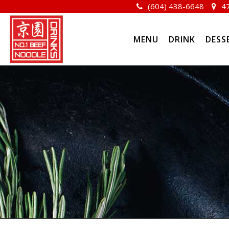
(604) 438-6648
47
MENU
DRINK
DESS