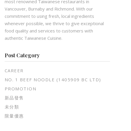
most renowned Taiwanese restaurants in
Vancouver, Burnaby and Richmond. With our
commitment to using fresh, local ingredients
whenever possible, we thrive to give exceptional
food quality and services to customers with
authentic Taiwanese Cuisine.
Post Category
CAREER
NO. 1 BEEF NOODLE (1405909 BC LTD)
PROMOTION
新品發售
未分類
限量優惠