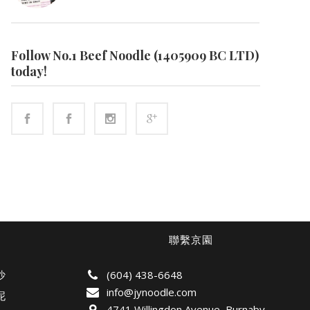
Follow No.1 Beef Noodle (1405909 BC LTD)
today!
聯繫京園
沙
(604) 438-6648
info@jynoodle.com
泥
4741 Willingdon Avenue, Burnaby