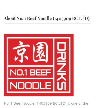
About No. 1 Beef Noodle (1405909 BC LTD)
No. 1 Beef Noodle (1405909 BC LTD) is one of the