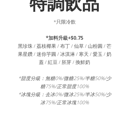
特調飲品
*只限冷飲
*加料升級+$0.75
黑珍珠 / 荔枝椰果 / 布丁 / 仙草 / 山粉圓 / 芒
果星鑽 / 迷你芋圓 / 冰淇淋 / 寒天 / 愛玉 / 奶
蓋 / 紅豆 / 胚芽 / 換鮮奶
*甜度分級：無糖0%/微糖25%/半糖50%/少
糖75%/正常甜度100%
*冰塊分級：去冰0%/微冰25%/半冰50%/少
冰75%/正常冰塊100%