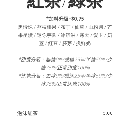
*加料升級+$0.75
黑珍珠 / 荔枝椰果 / 布丁 / 仙草 / 山粉圓 / 芒
果星鑽 / 迷你芋圓 / 冰淇淋 / 寒天 / 愛玉 / 奶
蓋 / 紅豆 / 胚芽 / 換鮮奶
*甜度分級：無糖0%/微糖25%/半糖50%/少
糖75%/正常甜度100%
*冰塊分級：去冰0%/微冰25%/半冰50%/少
冰75%/正常冰塊100%
泡沫红茶
5.00