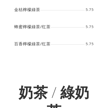
金桔檸檬綠茶
5.75
蜂蜜檸檬綠茶/红茶
5.75
百香檸檬綠茶/红茶
5.75
奶茶 / 綠奶