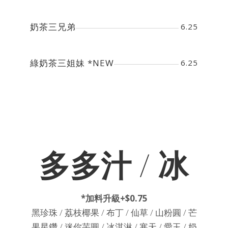
奶茶三兄弟
6.25
綠奶茶三姐妹 *NEW
6.25
多多汁 / 冰
*加料升級+$0.75
黑珍珠 / 荔枝椰果 / 布丁 / 仙草 / 山粉圓 / 芒
果星鑽 / 迷你芋圓 / 冰淇淋 / 寒天 / 愛玉 / 奶