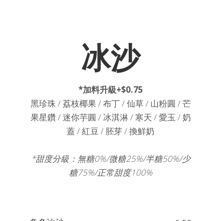
冰沙
*加料升級+$0.75
黑珍珠 / 荔枝椰果 / 布丁 / 仙草 / 山粉圓 / 芒
果星鑽 / 迷你芋圓 / 冰淇淋 / 寒天 / 愛玉 / 奶
蓋 / 紅豆 / 胚芽 / 換鮮奶
*甜度分級：無糖0%/微糖25%/半糖50%/少
糖75%/正常甜度100%