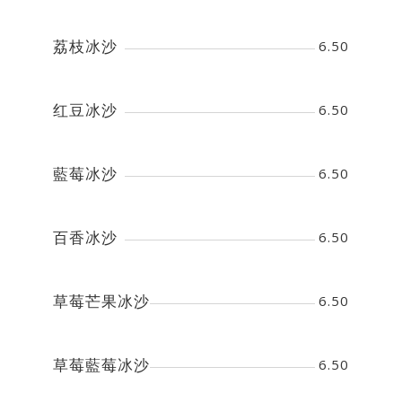
荔枝冰沙
6.50
红豆冰沙
6.50
藍莓冰沙
6.50
百香冰沙
6.50
草莓芒果冰沙
6.50
草莓藍莓冰沙
6.50