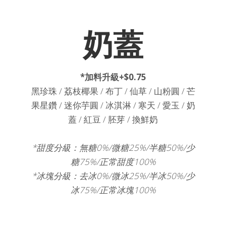
奶蓋
*加料升級+$0.75
黑珍珠 / 荔枝椰果 / 布丁 / 仙草 / 山粉圓 / 芒
果星鑽 / 迷你芋圓 / 冰淇淋 / 寒天 / 愛玉 / 奶
蓋 / 紅豆 / 胚芽 / 換鮮奶
*甜度分級：無糖0%/微糖25%/半糖50%/少
糖75%/正常甜度100%
*冰塊分級：去冰0%/微冰25%/半冰50%/少
冰75%/正常冰塊100%