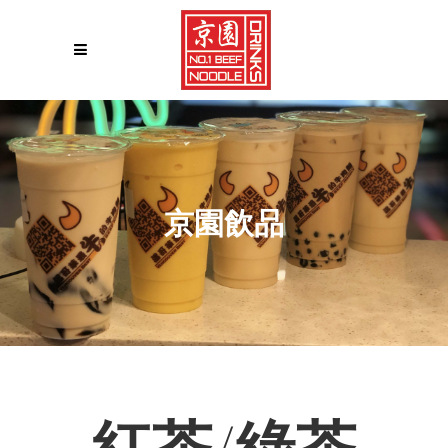
京園飲品
紅茶/綠茶