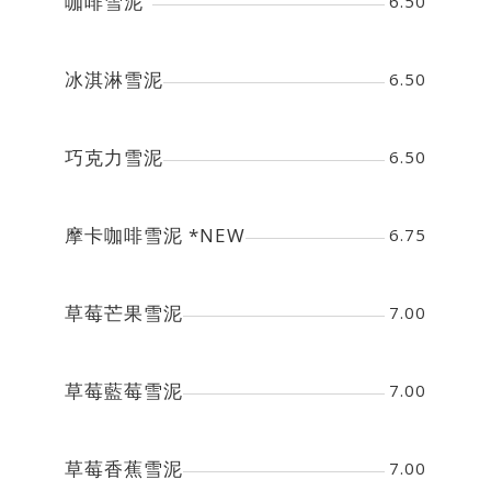
咖啡雪泥
6.50
冰淇淋雪泥
6.50
巧克力雪泥
6.50
摩卡咖啡雪泥 *NEW
6.75
草莓芒果雪泥
7.00
草莓藍莓雪泥
7.00
草莓香蕉雪泥
7.00