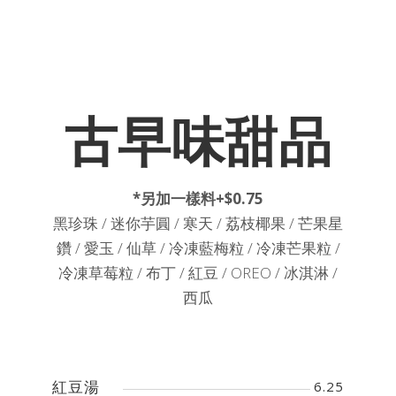
古早味甜品
*另加一樣料+$0.75
黑珍珠 / 迷你芋圓 / 寒天 / 荔枝椰果 / 芒果星
鑽 / 愛玉 / 仙草 / 冷凍藍梅粒 / 冷凍芒果粒 /
冷凍草莓粒 / 布丁 / 紅豆 / OREO / 冰淇淋 /
西瓜
紅豆湯
6.25