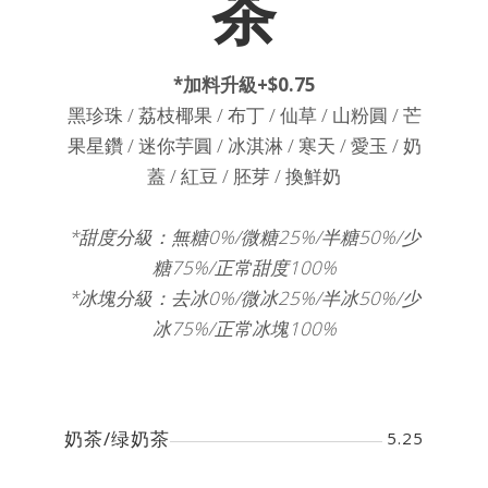
茶
*加料升級+$0.75
黑珍珠 / 荔枝椰果 / 布丁 / 仙草 / 山粉圓 / 芒
果星鑽 / 迷你芋圓 / 冰淇淋 / 寒天 / 愛玉 / 奶
蓋 / 紅豆 / 胚芽 / 換鮮奶
*甜度分級：無糖0%/微糖25%/半糖50%/少
糖75%/正常甜度100%
*冰塊分級：去冰0%/微冰25%/半冰50%/少
冰75%/正常冰塊100%
奶茶/绿奶茶
5.25