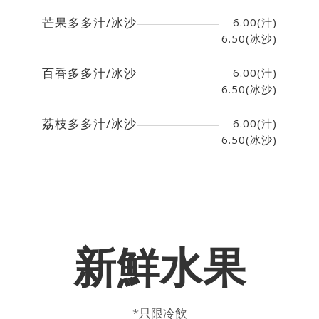
芒果多多汁/冰沙
6.00(汁)
6.50(冰沙)
百香多多汁/冰沙
6.00(汁)
6.50(冰沙)
荔枝多多汁/冰沙
6.00(汁)
6.50(冰沙)
新鮮水果
*只限冷飲