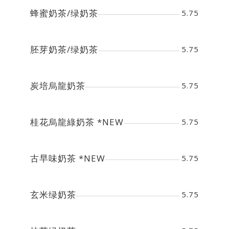
蜂蜜奶茶/绿奶茶
5.75
胚芽奶茶/绿奶茶
5.75
炭培烏龍奶茶
5.75
桂花烏龍綠奶茶 *NEW
5.75
古早味奶茶 *NEW
5.75
玄米绿奶茶
5.75