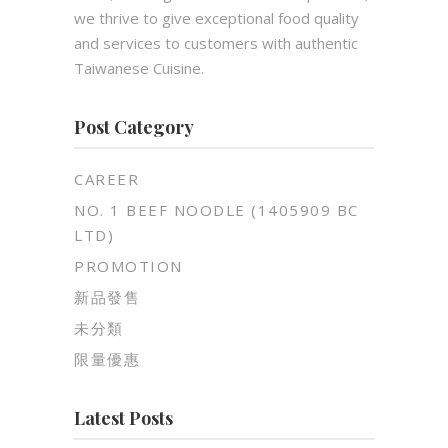
we thrive to give exceptional food quality
and services to customers with authentic
Taiwanese Cuisine.
Post Category
CAREER
NO. 1 BEEF NOODLE (1405909 BC
LTD)
PROMOTION
新品發售
未分類
限量優惠
Latest Posts