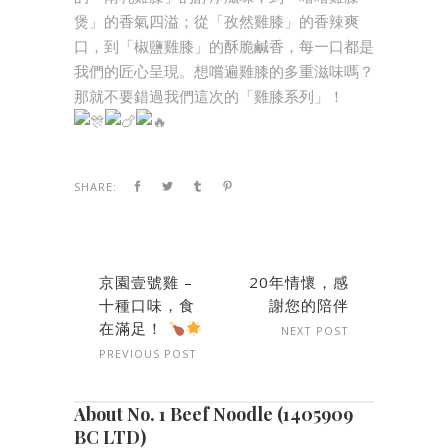
煲」的香氣四溢；從「孜然雞膝」的香辣爽
口，到「椒鹽雞膝」的酥脆鹹香，每一口都是
我們的匠心呈現。想嚐遍雞膝的多重滋味嗎？
那就不要錯過我們這次的「雞膝系列」！
SHARE:
京園壹號雞 –
20年情懷，感
十種口味，食
謝您的陪伴
在滿足！
NEXT POST
PREVIOUS POST
About No. 1 Beef Noodle (1405909
BC LTD)