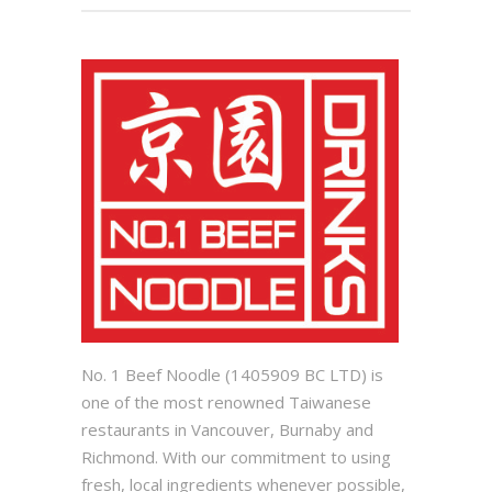
No. 1 Beef Noodle (1405909 BC LTD) is
one of the most renowned Taiwanese
restaurants in Vancouver, Burnaby and
Richmond. With our commitment to using
fresh, local ingredients whenever possible,