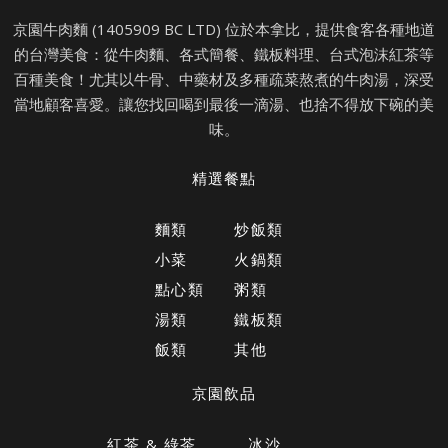
京園牛肉麵 (1405909 BC LTD) 位於本拿比，提供食客各種地道
的台灣美食：從牛肉麵、各式簡餐、鐵板料理、台式泡沫紅茶等
百種美食！尤其以牛骨、中藥材及多種疏菜熬煮的牛肉湯，深受
當地顧客喜愛。讓您找回喝到最後一滴湯、也捨不得放下碗的美
味。
精選餐點
麵類
炒飯類
小菜
火鍋類
點心類
粥類
湯類
鐵板類
飯類
其他
京園飲品
紅茶 & 綠茶
冰沙