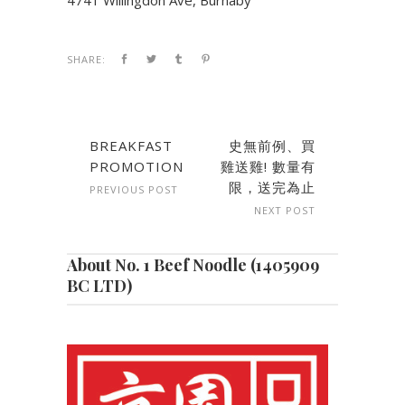
SHARE:
BREAKFAST
史無前例、買
PROMOTION
雞送雞! 數量有
限，送完為止
PREVIOUS POST
NEXT POST
About No. 1 Beef Noodle (1405909
BC LTD)