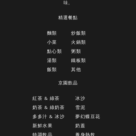
味。
精選餐點
麵類
炒飯類
小菜
火鍋類
點心類
粥類
湯類
鐵板類
飯類
其他
京園飲品
紅茶 & 綠茶
冰沙
奶茶 & 綠奶茶
雪泥
多多汁 & 冰沙
夢幻蝶豆花
新鮮水果
奶蓋
特調飲品
養身熱飲