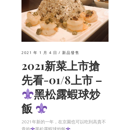
2021 年 1 月 4 日
新品發售
2021新菜上市搶
先看-01/8上市 –
黑松露蝦球炒
飯
2021年新的一年，在京園也可以吃到高貴不
貴的
黑松露蝦球炒飯