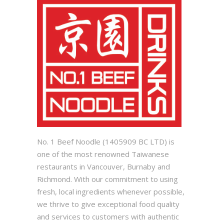
No. 1 Beef Noodle (1405909 BC LTD) is
one of the most renowned Taiwanese
restaurants in Vancouver, Burnaby and
Richmond. With our commitment to using
fresh, local ingredients whenever possible,
we thrive to give exceptional food quality
and services to customers with authentic