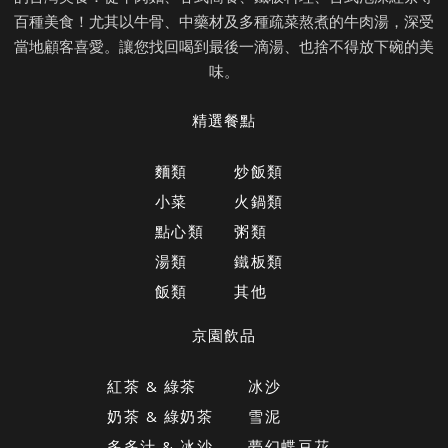
百種美食！尤其以牛骨、中藥材及多種疏菜熬煮的牛肉湯，深受
當地顧客喜愛。讓您找回喝到最後一滴湯、也捨不得放下碗的美
味。
精選餐點
麵類
炒飯類
小菜
火鍋類
點心類
粥類
湯類
鐵板類
飯類
其他
京園飲品
紅茶 & 綠茶
冰沙
奶茶 & 綠奶茶
雪泥
多多汁 & 冰沙
夢幻蝶豆花